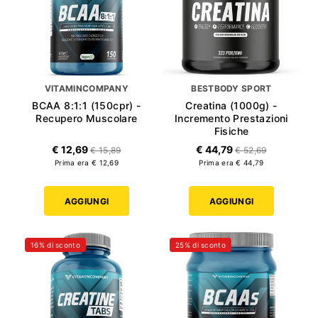
VITAMINCOMPANY
BESTBODY SPORT
BCAA 8:1:1 (150cpr) -
Creatina (1000g) -
Recupero Muscolare
Incremento Prestazioni
Fisiche
€ 12,69
€ 44,79
€ 15,89
€ 52,69
Prima era € 12,69
Prima era € 44,79
AGGIUNGI
AGGIUNGI
16% di sconto
25% di sconto