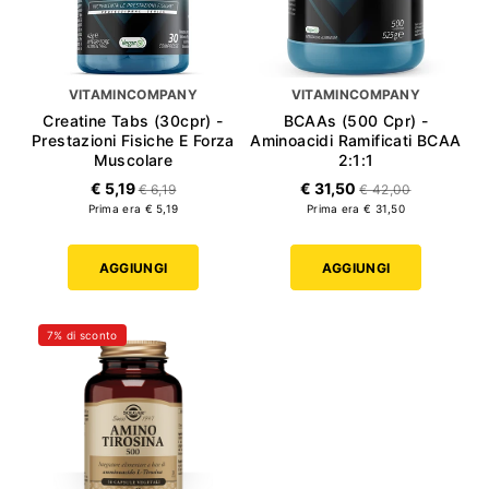
VITAMINCOMPANY
VITAMINCOMPANY
Creatine Tabs (30cpr) -
BCAAs (500 Cpr) -
Prestazioni Fisiche E Forza
Aminoacidi Ramificati BCAA
Muscolare
2:1:1
€ 5,19
€ 31,50
€ 6,19
€ 42,00
Prima era € 5,19
Prima era € 31,50
AGGIUNGI
AGGIUNGI
7% di sconto