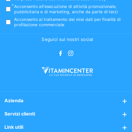
Acconsento all'esecuzione di attività promozionale,
pubblicitaria e di marketing, anche da parte di terzi
Acconsento al trattamento dei miei dati per finalità di
profilazione commerciale
Seguici sui nostri social
F
I
a
n
c
s
e
t
b
a
o
g
Azienda
o
r
Chi siamo
Servizi clienti
k
a
m
Mission
Assistenza clienti
Link utili