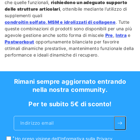
che quelle funzionali,
richiedono un adeguato supporto
delle strutture articolari
, ottenibile mediante l’utilizzo di
supplementi quali
condroitin solfato, MSM e idrolizzati di collagene
. Tutte
queste combinazioni di prodotti sono disponibili per una più
agevole gestione anche sotto forma di miscele
Pre
,
Intra
e
Postworkout
opportunamente bilanciate per favorire
ottimali dinamiche prestative, mantenimento funzionale della
performance e ideali dinamiche di recupero.
Rimani sempre aggiornato entrando
nella nostra community.
Per te subito 5€ di sconto!
Indirizzo email
Ho preso visione
dell'Informativa sulla Privacy