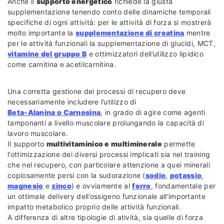
Anche il
supporto energetico
richiede la giusta
supplementazione tenendo conto delle dinamiche temporali
specifiche di ogni attività: per le attività di forza si mostrerà
molto importante la
supplementazione di creatina
mentre
per le attività funzionali la supplementazione di glucidi, MCT,
vitamine del gruppo B
e ottimizzatori dell’utilizzo lipidico
come carnitina e acetilcarnitina.
Una corretta gestione dei processi di recupero deve
necessariamente includere l’utilizzo di
Beta-Alanina o Carnosina
, in grado di agire come agenti
tamponanti a livello muscolare prolungando la capacità di
lavoro muscolare.
Il supporto
multivitaminico e multiminerale
permette
l’ottimizzazione dei diversi processi implicati sia nel training
che nel recupero, con particolare attenzione a quei minerali
copiosamente persi con la sudorazione (
sodio
,
potassio
,
magnesio
e
zinco
) e ovviamente al
ferro
, fondamentale per
un ottimale delivery dell’ossigeno funzionale all’importante
impatto metabolico proprio delle attività funzionali.
A differenza di altre tipologie di atività, sia quelle di forza