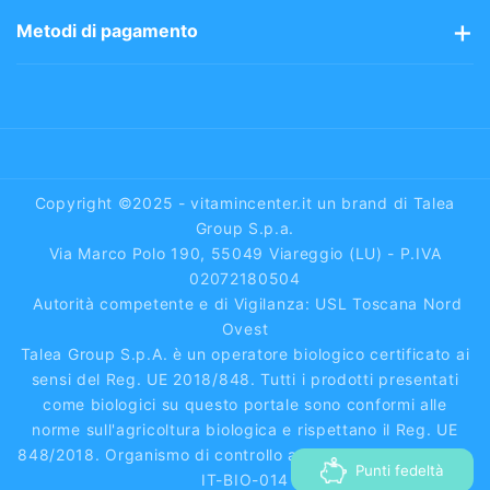
Perchè sceglierci
Spedizioni gratis 48/72h
Avvisi sui prodotti
Metodi di pagamento
Area riservata
Vitaminpoints
Pagamenti semplici e sicuri tramite:
Blog
Carte di Credito
Pagamenti sicuri
Paypal
Condizioni di vendita
Reso Facile
Bonifico Bancario
Privacy & Cookie Policy
Diritto di recesso
Contrassegno
Copyright ©2025 - vitamincenter.it un brand di Talea
Piattaforma ODR
Group S.p.a.
Via Marco Polo 190, 55049 Viareggio (LU) - P.IVA
FAQ
02072180504
Autorità competente e di Vigilanza: USL Toscana Nord
Ovest
Talea Group S.p.A. è un operatore biologico certificato ai
sensi del Reg. UE 2018/848. Tutti i prodotti presentati
come biologici su questo portale sono conformi alle
norme sull'agricoltura biologica e rispettano il Reg. UE
848/2018. Organismo di controllo autorizzato dal MASAF:
Punti fedeltà
IT-BIO-014