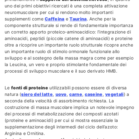
uno dei primi obiettivi ricercati è una completa attivazione
neuromuscolare per cui si rendono molto importanti
supplementi come
Caffeina
e
Taurina
. Anche per la
componente strutturale si rende di fondamentale importanza
un corretto apporto proteico-aminoacidico: l’integrazione di
aminoacidi, peptidi (piccole catene di aminoacidi) e proteine
oltre a ricoprire un importante ruolo strutturale ricopre anche
un importante ruolo di stimolo ormonale funzionale allo
sviluppo e al sostegno della massa magra come per esempio
la Leucina, un vero e proprio stimolante fondamentale dei
processi di sviluppo muscolare e il suo derivato HMB.
Le
fonti di proteine
utilizzabili possono essere di diversa
natura (
siero del latte
,
uovo
,
carne
,
caseine
,
vegetali
) a
seconda della velocità di assorbimento richiesta. La
costruzione di massa muscolare implica un notevole impegno
dei processi di metabolizzazione dei composti azotati
(proteine e aminoacidi) per cui si mostra essenziale la
supplementazione degli intermedi del ciclo dell’azoto:
Arginina e Ornitina.