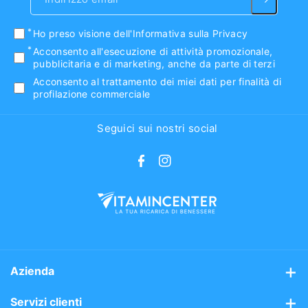
Ho preso visione
dell'Informativa sulla Privacy
Acconsento all'esecuzione di attività promozionale,
pubblicitaria e di marketing, anche da parte di terzi
Acconsento al trattamento dei miei dati per finalità di
profilazione commerciale
Seguici sui nostri social
F
I
a
n
c
s
e
t
b
a
o
g
Azienda
o
r
Chi siamo
Servizi clienti
k
a