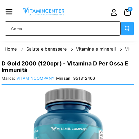
TAMENTE
0
AI CONTE
NUTI
Cerca
home
salute e benessere
vitamine e minerali
vitam
D Gold 2000 (120cpr) - Vitamina D Per Ossa E
Immunità
PASSA ALLE
VITAMINCOMPANY
951312406
INFORMAZIONI
SUL
PRODOTTO