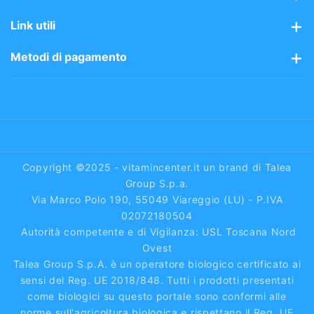
m
Mission
Assistenza clienti
Link utili
Perchè sceglierci
Spedizioni gratis 48/72h
Avvisi sui prodotti
Metodi di pagamento
Area riservata
Vitaminpoints
Pagamenti semplici e sicuri tramite:
Blog
Carte di Credito
Pagamenti sicuri
Paypal
Condizioni di vendita
Reso Facile
Bonifico Bancario
Privacy & Cookie Policy
Diritto di recesso
Contrassegno
Copyright ©2025 - vitamincenter.it un brand di Talea
Piattaforma ODR
Group S.p.a.
Via Marco Polo 190, 55049 Viareggio (LU) - P.IVA
FAQ
02072180504
Autorità competente e di Vigilanza: USL Toscana Nord
Ovest
Talea Group S.p.A. è un operatore biologico certificato ai
sensi del Reg. UE 2018/848. Tutti i prodotti presentati
come biologici su questo portale sono conformi alle
norme sull'agricoltura biologica e rispettano il Reg. UE