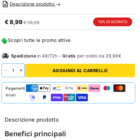
Descrizione prodotto
€ 8,99
12% DI SCONTO
€ 10,29
Scopri tutte le promo attive
Spedizione
in 48/72h –
Gratis
per ordini da 29,99€
AGGIUNGI AL CARRELLO
Diminuisci
Aumenta
quantità
quantità
per
per
Pagamenti
D
D
sicuri
Gold
Gold
2000
2000
(120cpr)
(120cpr)
-
-
Descrizione prodotto
Vitamina
Vitamina
D
D
Benefici principali
per
per