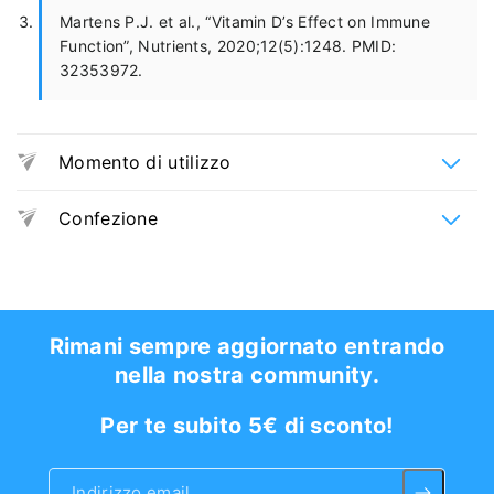
Martens P.J. et al., “Vitamin D’s Effect on Immune
Function”, Nutrients, 2020;12(5):1248. PMID:
32353972.
Momento di utilizzo
Durante la giornata
Confezione
Barattolo
Rimani sempre aggiornato entrando
nella nostra community.
Per te subito 5€ di sconto!
Indirizzo email