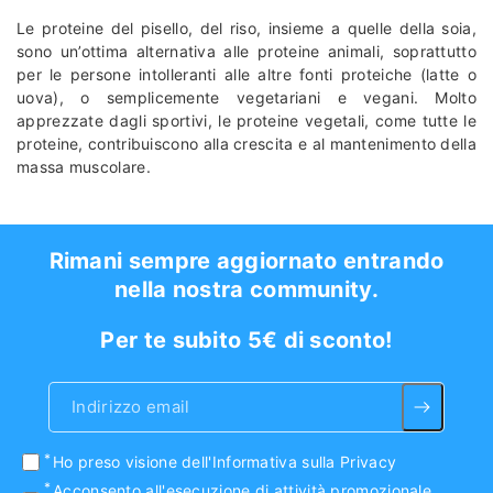
Vaniglia
Le proteine del pisello, del riso, insieme a quelle della soia,
sono un’ottima alternativa alle proteine animali, soprattutto
per le persone intolleranti alle altre fonti proteiche (latte o
uova), o semplicemente vegetariani e vegani. Molto
apprezzate dagli sportivi, le proteine vegetali, come tutte le
proteine, contribuiscono alla crescita e al mantenimento della
massa muscolare.
Rimani sempre aggiornato entrando
nella nostra community.
Per te subito 5€ di sconto!
Indirizzo email
Ho preso visione
dell'Informativa sulla Privacy
Acconsento all'esecuzione di attività promozionale,