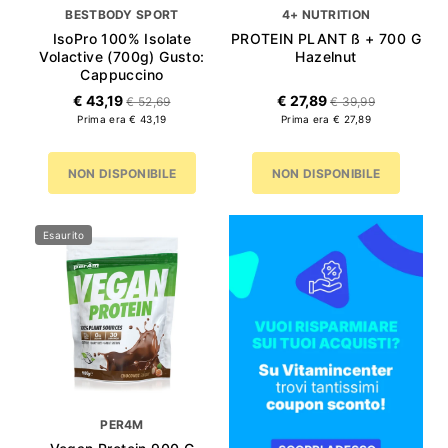
BESTBODY SPORT
4+ NUTRITION
IsoPro 100% Isolate
PROTEIN PLANT SS + 700 G
Volactive (700g) Gusto:
Hazelnut
Cappuccino
€ 43,19
€ 27,89
€ 52,69
€ 39,99
Prima era € 43,19
Prima era € 27,89
NON DISPONIBILE
NON DISPONIBILE
Esaurito
PER4M