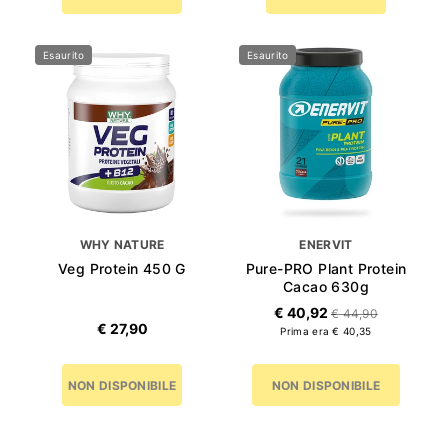
Cioccolato
Gusto
Cioccolato Arachidi
Burro Caramello
Cioccolato
Cookie Dough
Esaurito
Esaurito
Doppio Cioccolato
Vaniglia
WHY NATURE
ENERVIT
Veg Protein 450 G
Pure-PRO Plant Protein
Cacao 630g
€ 40,92
€ 44,90
€ 27,90
Prima era € 40,35
NON DISPONIBILE
NON DISPONIBILE
Gusto
Cioccolato