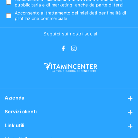
pubblicitaria e di marketing, anche da parte di terzi
Acconsento al trattamento dei miei dati per finalità di
profilazione commerciale
Seguici sui nostri social
F
I
a
n
c
s
e
t
b
a
o
g
Azienda
o
r
Chi siamo
Servizi clienti
k
a
m
Mission
Assistenza clienti
Link utili
Perchè sceglierci
Spedizioni gratis 48/72h
Avvisi sui prodotti