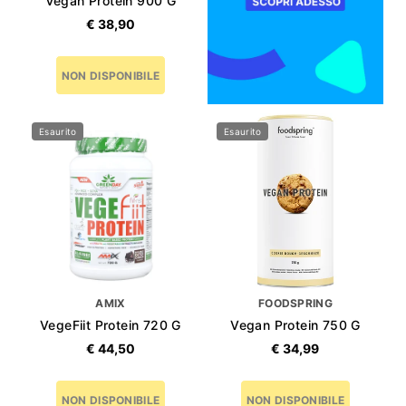
Vegan Protein 900 G
€ 38,90
NON DISPONIBILE
Gusto
Chocolate
Esaurito
Esaurito
Vanilla
AMIX
FOODSPRING
VegeFiit Protein 720 G
Vegan Protein 750 G
€ 44,50
€ 34,99
Gusto
NON DISPONIBILE
NON DISPONIBILE