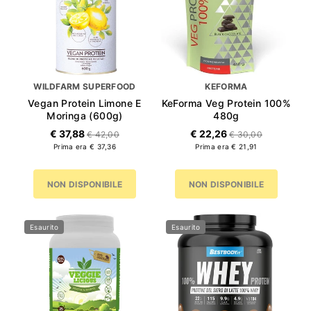
WILDFARM SUPERFOOD
KEFORMA
Vegan Protein Limone E
KeForma Veg Protein 100%
Moringa (600g)
480g
€ 37,88
€ 22,26
€ 42,00
€ 30,00
Prima era € 37,36
Prima era € 21,91
NON DISPONIBILE
NON DISPONIBILE
Esaurito
Esaurito