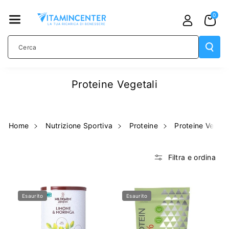
TAMENTE
0
AI CONTE
NUTI
Cerca
Proteine Vegetali
Home
Nutrizione Sportiva
Proteine
Proteine Vegeta
Filtra e ordina
Esaurito
Esaurito