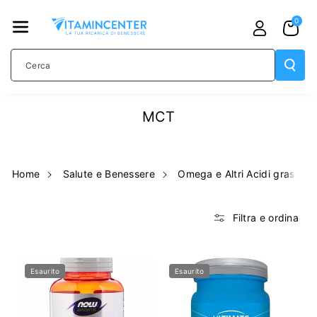
TAMENTE
0
AI CONTE
NUTI
Cerca
MCT
Home
Salute e Benessere
Omega e Altri Acidi grassi
Filtra e ordina
Esaurito
Esaurito