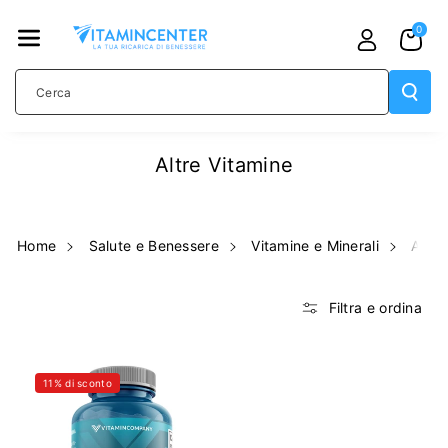
TAMENTE
0
AI CONTE
NUTI
Cerca
Altre Vitamine
Home
Salute e Benessere
Vitamine e Minerali
Altre
Filtra e ordina
11% di sconto