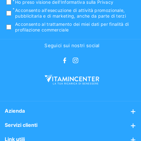
Ho preso visione
dell'Informativa sulla Privacy
Acconsento all'esecuzione di attività promozionale,
pubblicitaria e di marketing, anche da parte di terzi
Acconsento al trattamento dei miei dati per finalità di
profilazione commerciale
Seguici sui nostri social
F
I
a
n
c
s
e
t
b
a
o
g
Azienda
o
r
Chi siamo
Servizi clienti
k
a
m
Mission
Assistenza clienti
Link utili