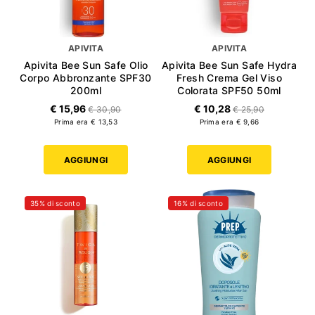
APIVITA
APIVITA
Apivita Bee Sun Safe Olio
Apivita Bee Sun Safe Hydra
Corpo Abbronzante SPF30
Fresh Crema Gel Viso
200ml
Colorata SPF50 50ml
€ 15,96
€ 10,28
€ 30,90
€ 25,90
Prima era € 13,53
Prima era € 9,66
AGGIUNGI
AGGIUNGI
35% di sconto
16% di sconto