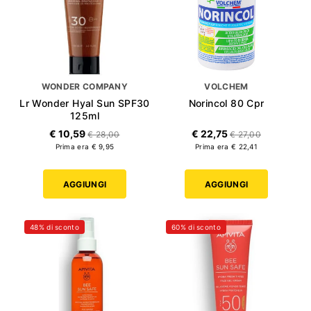
WONDER COMPANY
VOLCHEM
Lr Wonder Hyal Sun SPF30
Norincol 80 Cpr
125ml
€ 10,59
€ 22,75
€ 28,00
€ 27,00
Prima era € 9,95
Prima era € 22,41
AGGIUNGI
AGGIUNGI
48% di sconto
60% di sconto