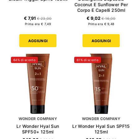
Coconut E Sunflower Per
Corpo E Capelli 250ml
€ 7,91
€ 9,02
€ 23,00
€ 16,00
Prima era € 7,49
Prima era € 9,48
AGGIUNGI
AGGIUNGI
64% di sconto
61% di sconto
WONDER COMPANY
WONDER COMPANY
Lr Wonder Hyal Sun
Lr Wonder Hyal Sun SPF15
SPF50+ 125ml
125ml