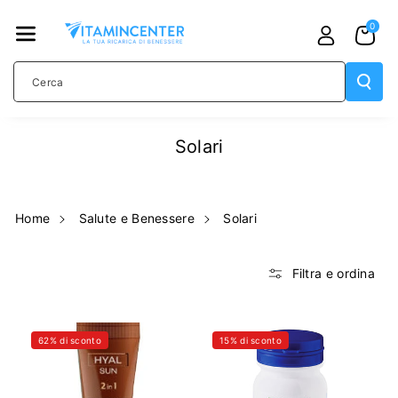
TAMENTE
0
AI CONTE
NUTI
Cerca
Solari
Home
Salute e Benessere
Solari
Filtra e ordina
62% di sconto
15% di sconto