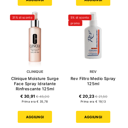
31% di sconto
5% di sconto
promo
CLINIQUE
REV
Clinique Moisture Surge
Rev Filtro Medio Spray
Face Spray Idratante
125ml
Rinfrescante 125ml
€ 30,91
€ 20,23
€ 45,00
€ 21,50
Prima era € 35,78
Prima era € 19,13
AGGIUNGI
AGGIUNGI