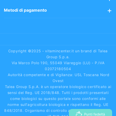
Perchè sceglierci
Spedizioni gratis 48/72h
Avvisi sui prodotti
Metodi di pagamento
Area riservata
Vitaminpoints
Pagamenti semplici e sicuri tramite:
Blog
Carte di Credito
Pagamenti sicuri
Paypal
Condizioni di vendita
Reso Facile
Bonifico Bancario
Privacy & Cookie Policy
Diritto di recesso
Contrassegno
Copyright ©2025 - vitamincenter.it un brand di Talea
Piattaforma ODR
Group S.p.a.
Via Marco Polo 190, 55049 Viareggio (LU) - P.IVA
FAQ
02072180504
Autorità competente e di Vigilanza: USL Toscana Nord
Ovest
Talea Group S.p.A. è un operatore biologico certificato ai
sensi del Reg. UE 2018/848. Tutti i prodotti presentati
come biologici su questo portale sono conformi alle
norme sull'agricoltura biologica e rispettano il Reg. UE
848/2018. Organismo di controllo autorizzato dal MASAF:
Punti fedeltà