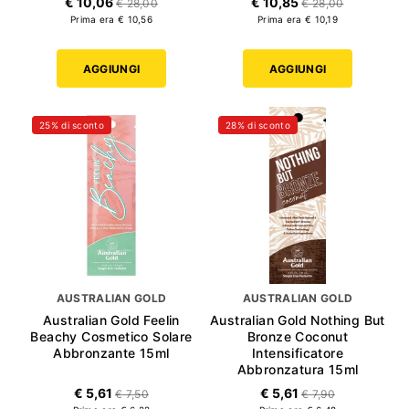
€ 10,06
€ 10,85
€ 28,00
€ 28,00
Prima era € 10,56
Prima era € 10,19
AGGIUNGI
AGGIUNGI
25% di sconto
28% di sconto
AUSTRALIAN GOLD
AUSTRALIAN GOLD
Australian Gold Feelin
Australian Gold Nothing But
Beachy Cosmetico Solare
Bronze Coconut
Abbronzante 15ml
Intensificatore
Abbronzatura 15ml
€ 5,61
€ 5,61
€ 7,50
€ 7,90