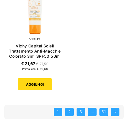
VICHY
Vichy Capital Soleil
Trattamento Anti-Macchie
Colorato 3in1 SPF50 50ml
€ 21,67
€ 27,50
Prima era € 19,68
AGGIUNGI
1
2
3
…
51
→