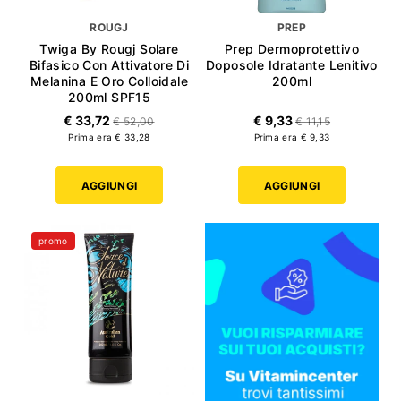
ROUGJ
PREP
Twiga By Rougj Solare
Prep Dermoprotettivo
Bifasico Con Attivatore Di
Doposole Idratante Lenitivo
Melanina E Oro Colloidale
200ml
200ml SPF15
€ 33,72
€ 9,33
€ 52,00
€ 11,15
Prima era € 33,28
Prima era € 9,33
AGGIUNGI
AGGIUNGI
promo