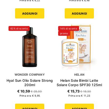
Prima era € 6,22
Prima era € 6,48
AGGIUNGI
AGGIUNGI
62% di sconto
14% di sconto
promo
WONDER COMPANY
HELAN
Hyal Sun Olio Solare Strong
Helan Sole Bimbi Latte
200ml
Solare Corpo SPF30 125ml
€ 10,59
€ 15,73
€ 28,00
€ 18,50
Prima era € 9,95
Prima era € 11,23
AGGIUNGI
AGGIUNGI