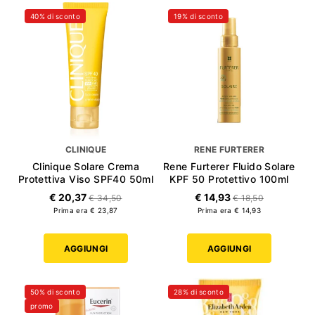
40% di sconto
19% di sconto
CLINIQUE
RENE FURTERER
Clinique Solare Crema
Rene Furterer Fluido Solare
Protettiva Viso SPF40 50ml
KPF 50 Protettivo 100ml
€ 20,37
€ 14,93
€ 34,50
€ 18,50
Prima era € 23,87
Prima era € 14,93
AGGIUNGI
AGGIUNGI
50% di sconto
28% di sconto
promo