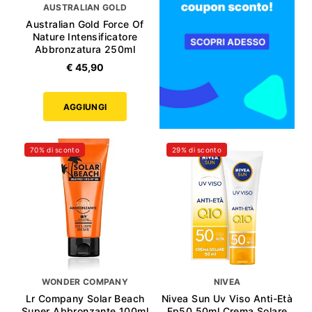
AUSTRALIAN GOLD
Australian Gold Force Of
Nature Intensificatore
Abbronzatura 250ml
€ 45,90
AGGIUNGI
70% di sconto
29% di sconto
WONDER COMPANY
NIVEA
Lr Company Solar Beach
Nivea Sun Uv Viso Anti-Età
Super Abbronzante 100ml
Fp50 50ml Crema Solare