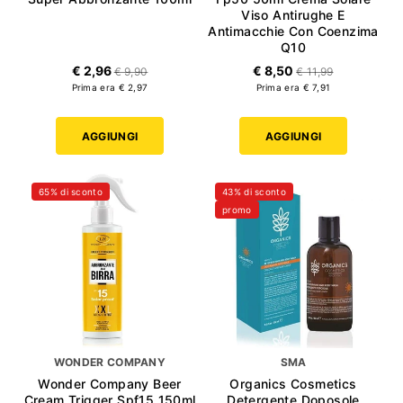
Viso Antirughe E
Antimacchie Con Coenzima
Q10
€ 2,96
€ 8,50
€ 9,90
€ 11,99
Prima era € 2,97
Prima era € 7,91
AGGIUNGI
AGGIUNGI
65% di sconto
43% di sconto
promo
WONDER COMPANY
SMA
Wonder Company Beer
Organics Cosmetics
Cream Trigger Spf15 150ml
Detergente Doposole