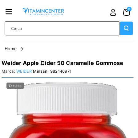
TAMENTE
0
AI CONTE
NUTI
Cerca
home
Weider Apple Cider 50 Caramelle Gommose
PASSA ALLE
WEIDER
982146971
INFORMAZIONI
Esaurito
SUL
PRODOTTO