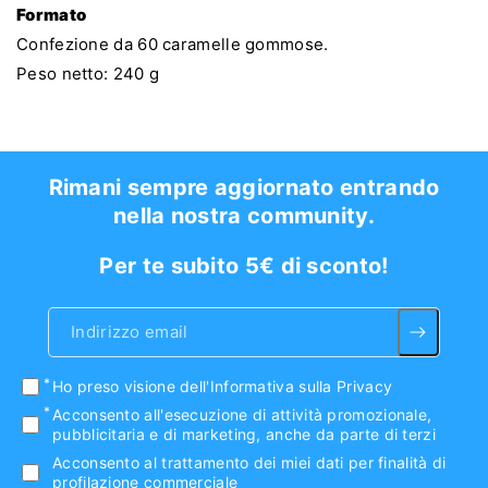
Formato
Confezione da 60 caramelle gommose.
Peso netto: 240 g
Rimani sempre aggiornato entrando
nella nostra community.
Per te subito 5€ di sconto!
Indirizzo email
Ho preso visione
dell'Informativa sulla Privacy
Acconsento all'esecuzione di attività promozionale,
pubblicitaria e di marketing, anche da parte di terzi
Acconsento al trattamento dei miei dati per finalità di
profilazione commerciale