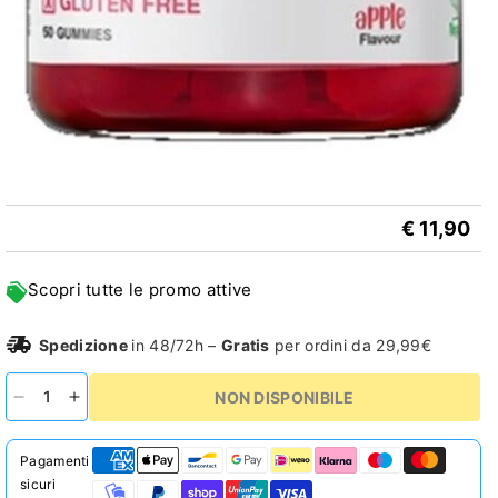
€ 11,90
Scopri tutte le promo attive
Spedizione
in 48/72h –
Gratis
per ordini da 29,99€
NON DISPONIBILE
Diminuisci
Aumenta
quantità
quantità
per
per
Pagamenti
Weider
Weider
sicuri