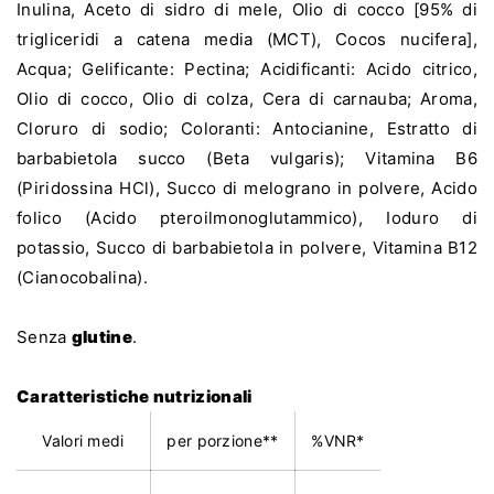
Inulina, Aceto di sidro di mele, Olio di cocco [95% di
trigliceridi a catena media (MCT), Cocos nucifera],
Acqua; Gelificante: Pectina; Acidificanti: Acido citrico,
Olio di cocco, Olio di colza, Cera di carnauba; Aroma,
Cloruro di sodio; Coloranti: Antocianine, Estratto di
barbabietola succo (Beta vulgaris); Vitamina B6
(Piridossina HCl), Succo di melograno in polvere, Acido
folico (Acido pteroilmonoglutammico), Ioduro di
potassio, Succo di barbabietola in polvere, Vitamina B12
(Cianocobalina).
Senza
glutine
.
Caratteristiche nutrizionali
Valori medi
per porzione**
%VNR*