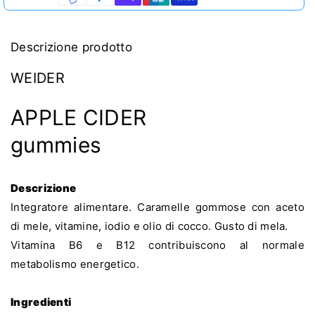
Apple
Apple
Cider
Cider
50
50
Caramelle
Caramelle
Descrizione prodotto
Gommose
Gommose
WEIDER
APPLE CIDER
gummies
Descrizione
Integratore alimentare. Caramelle gommose con aceto
di mele, vitamine, iodio e olio di cocco. Gusto di mela.
Vitamina B6 e B12 contribuiscono al normale
metabolismo energetico.
Ingredienti