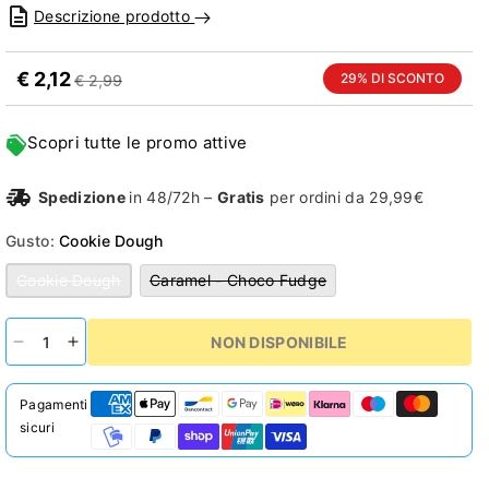
Descrizione prodotto
€ 2,12
29% DI SCONTO
€ 2,99
Scopri tutte le promo attive
Spedizione
in 48/72h –
Gratis
per ordini da 29,99€
Gusto:
Cookie Dough
Variante
Variante
Cookie Dough
Caramel - Choco Fudge
esaurita
esaurita
o
o
non
non
disponibile
disponibile
NON DISPONIBILE
Diminuisci
Aumenta
quantità
quantità
per
per
Pagamenti
Protein
Protein
sicuri
Cookie
Cookie
1
1