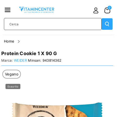
TAMENTE
0
AI CONTE
NUTI
Cerca
home
Protein Cookie 1 X 90 G
WEIDER
943814362
PASSA ALLE
Vegano
INFORMAZIONI
Esaurito
SUL
PRODOTTO