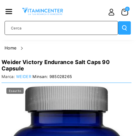
TAMENTE
0
AI CONTE
NUTI
Cerca
home
Weider Victory Endurance Salt Caps 90
Capsule
PASSA ALLE
WEIDER
985028265
INFORMAZIONI
Esaurito
SUL
PRODOTTO