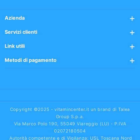
b
a
o
g
Azienda
o
r
Chi siamo
Servizi clienti
k
a
m
Mission
Assistenza clienti
Link utili
Perchè sceglierci
Spedizioni gratis 48/72h
Avvisi sui prodotti
Metodi di pagamento
Area riservata
Vitaminpoints
Pagamenti semplici e sicuri tramite:
Blog
Carte di Credito
Pagamenti sicuri
Paypal
Condizioni di vendita
Reso Facile
Bonifico Bancario
Privacy & Cookie Policy
Diritto di recesso
Contrassegno
Copyright ©2025 - vitamincenter.it un brand di Talea
Piattaforma ODR
Group S.p.a.
Via Marco Polo 190, 55049 Viareggio (LU) - P.IVA
FAQ
02072180504
Autorità competente e di Vigilanza: USL Toscana Nord