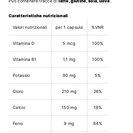
Può contenere tracce di
latte, glutine, soia, uova
.
Caratteristiche nutrizionali
Valori nutrizionali
per 1 capsula
%VNR
Vitamina D
5 mcg
100%
Vitamina B1
1,1 mg
100%
Potassio
90 mg
5%
Cloro
210 mg
26%
Calcio
150 mg
19%
Ferro
9 mg
64%