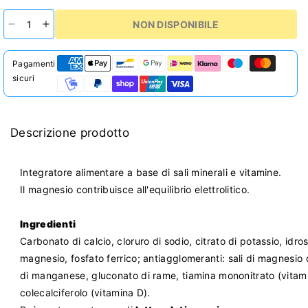
NON DISPONIBILE
Diminuisci
Aumenta
quantità
quantità
per
per
Pagamenti
Weider
Weider
sicuri
Victory
Victory
Endurance
Endurance
Salt
Salt
Caps
Caps
Descrizione prodotto
90
90
Capsule
Capsule
Integratore alimentare a base di sali minerali e vitamine.
Il magnesio contribuisce all'equilibrio elettrolitico.
Ingredienti
Carbonato di calcio, cloruro di sodio, citrato di potassio, idro
magnesio, fosfato ferrico; antiagglomeranti: sali di magnesio de
di manganese, gluconato di rame, tiamina mononitrato (vitamin
colecalciferolo (vitamina D).