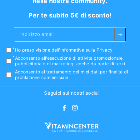
nella nostra community.
Per te subito 5€ di sconto!
Indirizzo email
Ho preso visione
dell'Informativa sulla Privacy
Acconsento all'esecuzione di attività promozionale,
pubblicitaria e di marketing, anche da parte di terzi
Acconsento al trattamento dei miei dati per finalità di
profilazione commerciale
Seguici sui nostri social
F
I
a
n
c
s
e
t